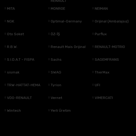
RENAULT
MITA
MONROE
NEIMAN
NGK
Optimal-Germany
Orijinal (Ambalajsız)
Oto Soket
ÖZ-İŞ
Purflux
R.B.W.
Renault Mais Orijinal
RENAULT-MOTRIO
S.I.D.A.T - FISPA
Sachs
SAGEMFRANS
sismak
SWAG
TherMax
TRW-HATTAT-HEMA
Tyrion
UFI
VDO-RENAULT
Vernet
VIMERCATI
Wintech
Yerli Üretim