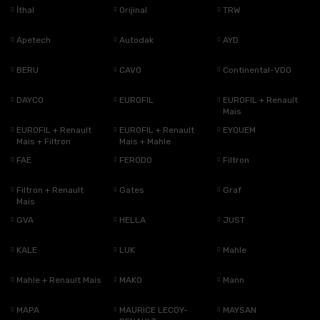
İthal
Orijinal
TRW
Apetech
Autodak
AYD
BERU
CAVO
Continental-VDO
DAYCO
EUROFIL
EUROFIL + Renault
Mais
EUROFIL + Renault
EUROFIL + Renault
EYQUEM
Mais + Filtron
Mais + Mahle
FAE
FERODO
Filtron
Filtron + Renault
Gates
Graf
Mais
GVA
HELLA
JUST
KALE
LUK
Mahle
Mahle + Renault Mais
MAKO
Mann
MAPA
MAURICE LECOY-
MAYSAN