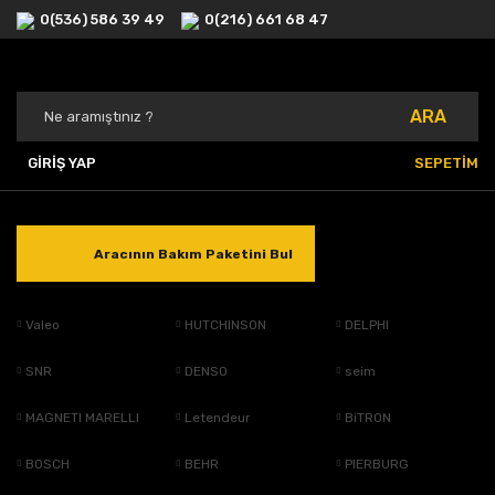
0(536) 586 39 49
0(216) 661 68 47
ARA
GİRİŞ YAP
SEPETİM
Aracının Bakım Paketini Bul
Valeo
HUTCHINSON
DELPHI
SNR
DENSO
seim
MAGNETI MARELLI
Letendeur
BiTRON
BOSCH
BEHR
PIERBURG