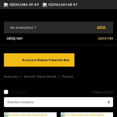
0(536) 586 39 49
0(216) 661 68 47
ARA
GİRİŞ YAP
SEPETİM
Aracının Bakım Paketini Bul
Anasayfa
Renault-Dacia Silecek
Symbol
Stoktakiler
Toplam 2 ürün