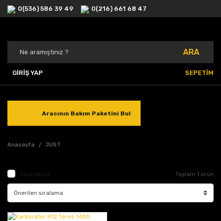
0(536) 586 39 49
0(216) 661 68 47
ARA
GİRİŞ YAP
SEPETİM
Aracının Bakım Paketini Bul
Anasayfa
JUST
Stoktakiler
Toplam 1 ürün