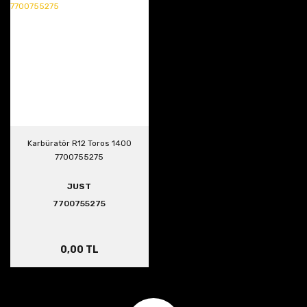
Karbüratör R12 Toros 1400
7700755275
JUST
7700755275
0,00 TL