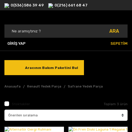
0(536) 586 39 49
0(216) 661 68 47
ARA
GİRİŞ YAP
SEPETİM
Aracının Bakım Paketini Bul
Anasayfa
Renault Yedek Parça
Safrane Yedek Parça
Stoktakiler
Toplam 3 ürün