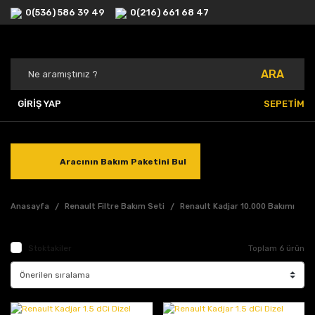
0(536) 586 39 49
0(216) 661 68 47
ARA
GİRİŞ YAP
SEPETİM
Aracının Bakım Paketini Bul
Anasayfa
Renault Filtre Bakım Seti
Renault Kadjar 10.000 Bakımı
Stoktakiler
Toplam 6 ürün