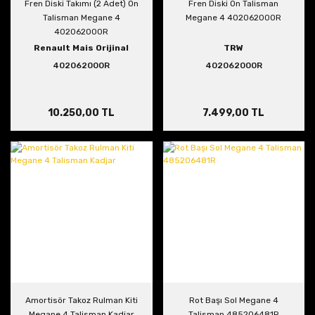
Fren Diski Takımı (2 Adet) Ön
Fren Diski Ön Talisman
Talisman Megane 4
Megane 4 402062000R
402062000R
Renault Mais Orijinal
TRW
402062000R
402062000R
10.250,00 TL
7.499,00 TL
Amortisör Takoz Rulman Kiti
Rot Başı Sol Megane 4
Megane 4 Talisman Kadjar
Talisman 485206481R