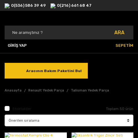
0(536) 586 39 49
0(216) 661 68 47
ARA
GİRİŞ YAP
SEPETİM
Aracının Bakım Paketini Bul
Anasayfa
Renault Yedek Parça
Talisman Yedek Parça
Stoktakiler
Toplam 50 ürün