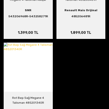
SNR
Renault Mais Orijinal
543206968R-543258271R
485206481R
1.399,00 TL
1.899,00 TL
Rot Başı Sağ Megane 4
Talisman 485201340R