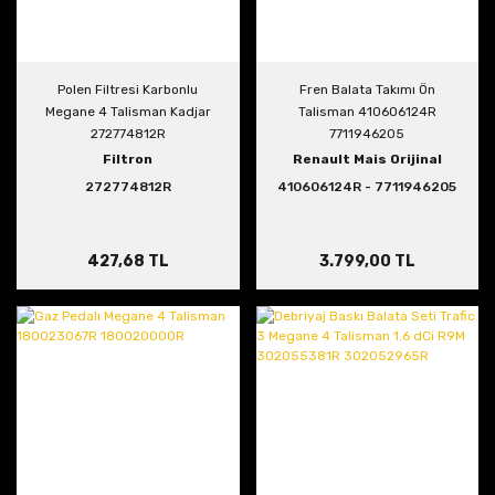
Polen Filtresi Karbonlu
Fren Balata Takımı Ön
Megane 4 Talisman Kadjar
Talisman 410606124R
272774812R
7711946205
Filtron
Renault Mais Orijinal
272774812R
410606124R - 7711946205
427,68 TL
3.799,00 TL