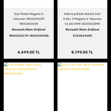
Gaz Pedalı Megane 4
Debriyaj Baskı Balata Seti
Talisman 180023067R
Trafic 3 Megane 4 Talisman
180020000R
1.6 dCi R9M 302055381R
302052965R
Renault Mais Orijinal
Renault Mais Orijinal
180023067R-180020000R
302052965R
6.499,00 TL
8.799,00 TL