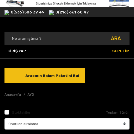
0(536) 586 39 49
0(216) 661 68 47
ARA
GİRİŞ YAP
SEPETİM
Aracının Bakım Paketini Bul
Anasayfa
AYD
Stoktakiler
Toplam 1 ürün