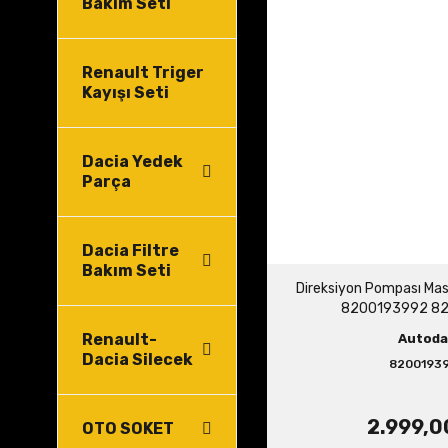
Bakım Seti
Renault Triger
Kayışı Seti
Dacia Yedek
Parça
Dacia Filtre
Bakım Seti
Direksiyon Pompası Mas
8200193992 82
Renault-
Autoda
Dacia Silecek
8200193
2.999,0
OTO SOKET