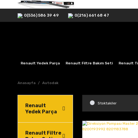
0(536) 586 39 49
0(216) 661 68 47
Renault Yedek Parça
Renault Filtre Bakım Seti
Renault Tr
Anasayfa
Autodak
Stoktakiler
Renault
Yedek Parça
Renault Filtre