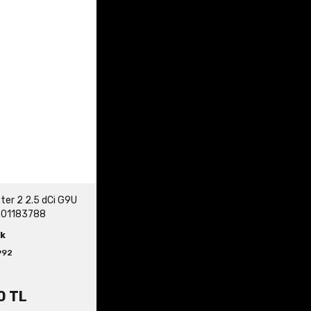
ter 2 2.5 dCi G9U
01183788
k
992
0 TL