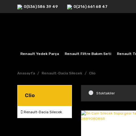
0(536) 586 39 49
0(216) 661 68 47
Renault Yedek Parça
Renault Filtre Bakım Seti
Renault Tr
Anasayfa
Renault-Dacia Silecek
Clio
Stoktakiler
Clio
Renault-Dacia Silecek