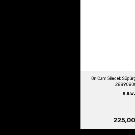
Ön Cam Silecek Süpürge
2889080
R.B.W.
225,00