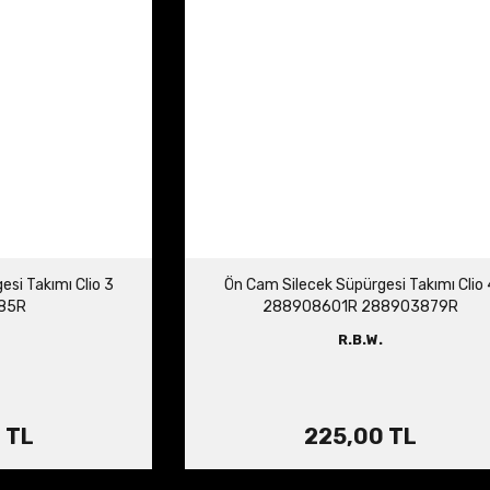
si Takımı Clio 3
Ön Cam Silecek Süpürgesi Takımı Clio 
85R
288908601R 288903879R
R.B.W.
 TL
225,00 TL