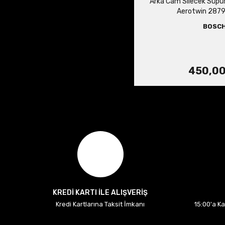
Arka Cam Silecek Süpür
Aerotwin 287
BOSC
450,00
KREDİ KARTI İLE ALIŞVERİŞ
Kredi Kartlarına Taksit İmkanı
15:00'a K