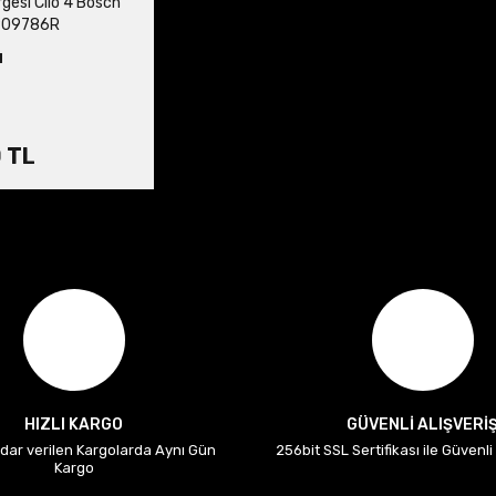
gesi Clio 4 Bosch
909786R
H
 TL
HIZLI KARGO
GÜVENLİ ALIŞVERİ
adar verilen Kargolarda Aynı Gün
256bit SSL Sertifikası ile Güvenl
Kargo