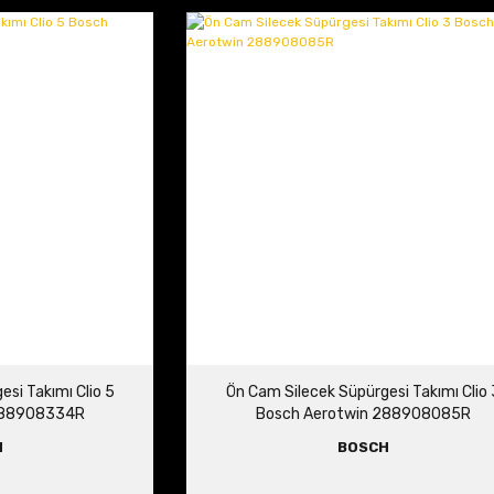
si Takımı Clio 5
Ön Cam Silecek Süpürgesi Takımı Clio 
288908334R
Bosch Aerotwin 288908085R
H
BOSCH