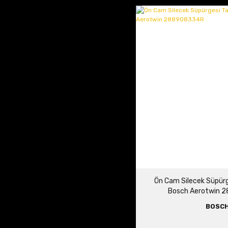
Ön Cam Silecek Süpürge
Bosch Aerotwin 
BOSC