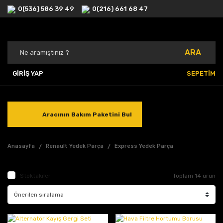
0(536) 586 39 49
0(216) 661 68 47
ARA
GİRİŞ YAP
SEPETİM
Aracının Bakım Paketini Bul
Anasayfa
Renault Yedek Parça
Express Yedek Parça
Stoktakiler
Toplam 14 ürün