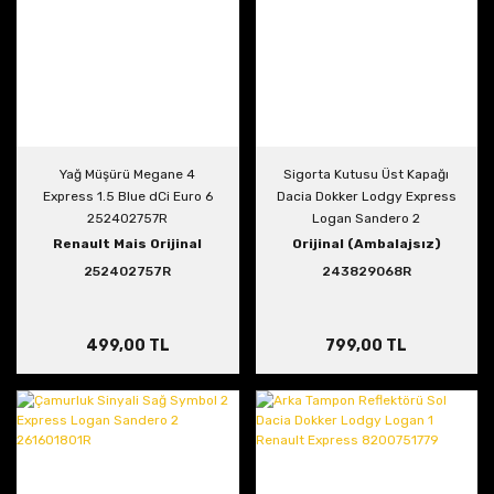
Yağ Müşürü Megane 4
Sigorta Kutusu Üst Kapağı
Express 1.5 Blue dCi Euro 6
Dacia Dokker Lodgy Express
252402757R
Logan Sandero 2
243829068R
Renault Mais Orijinal
Orijinal (Ambalajsız)
252402757R
243829068R
499,00 TL
799,00 TL