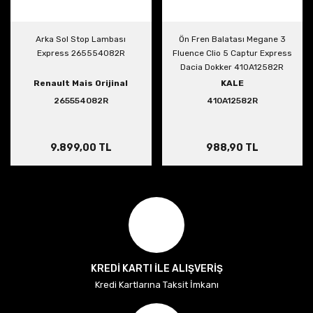
Arka Sol Stop Lambası
Ön Fren Balatası Megane 3
Express 265554082R
Fluence Clio 5 Captur Express
Dacia Dokker 410A12582R
Renault Mais Orijinal
KALE
265554082R
410A12582R
9.899,00 TL
988,90 TL
KREDİ KARTI İLE ALIŞVERİŞ
Kredi Kartlarına Taksit İmkanı