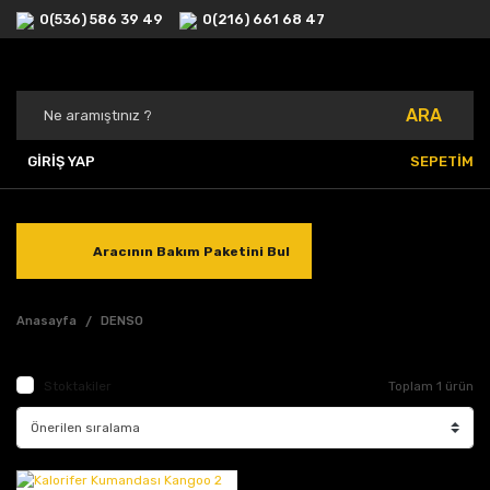
0(536) 586 39 49
0(216) 661 68 47
ARA
GİRİŞ YAP
SEPETİM
Aracının Bakım Paketini Bul
Anasayfa
DENSO
Stoktakiler
Toplam 1 ürün