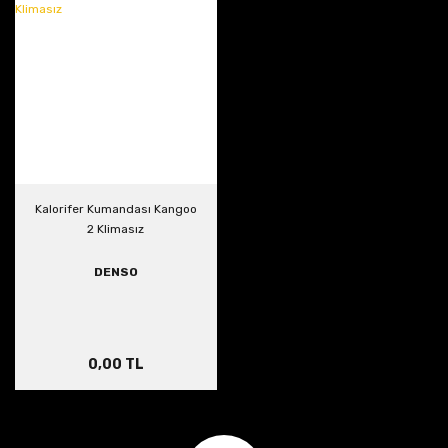
Kalorifer Kumandası Kangoo
2 Klimasız
DENSO
0,00 TL