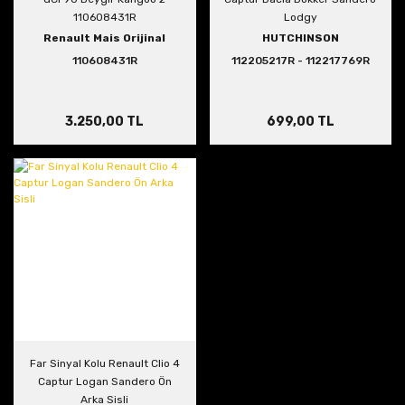
110608431R
Lodgy
Renault Mais Orijinal
HUTCHINSON
110608431R
112205217R - 112217769R
3.250,00 TL
699,00 TL
Far Sinyal Kolu Renault Clio 4
Captur Logan Sandero Ön
Arka Sisli