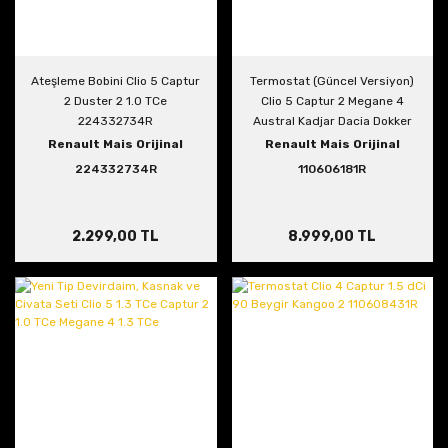
Ateşleme Bobini Clio 5 Captur
Termostat (Güncel Versiyon)
2 Duster 2 1.0 TCe
Clio 5 Captur 2 Megane 4
224332734R
Austral Kadjar Dacia Dokker
Duster 3 1.3 TCe 110606181R
Renault Mais Orijinal
Renault Mais Orijinal
224332734R
110606181R
2.299,00 TL
8.999,00 TL