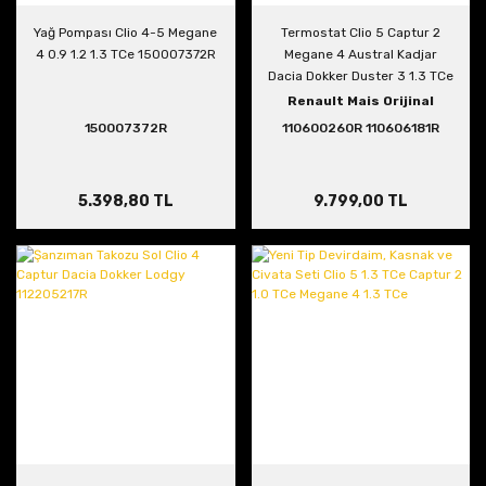
Yağ Pompası Clio 4-5 Megane
Termostat Clio 5 Captur 2
4 0.9 1.2 1.3 TCe 150007372R
Megane 4 Austral Kadjar
Dacia Dokker Duster 3 1.3 TCe
110600260R 110606181R
Renault Mais Orijinal
150007372R
110600260R 110606181R
5.398,80 TL
9.799,00 TL