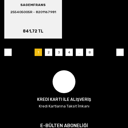
SAGEMFRANS
255405005R - 8201167981
841,72 TL
1
2
3
4
..
8
KREDİ KARTI İLE ALIŞVERİŞ
Kredi Kartlarına Taksit İmkanı
E-BÜLTEN ABONELİĞİ