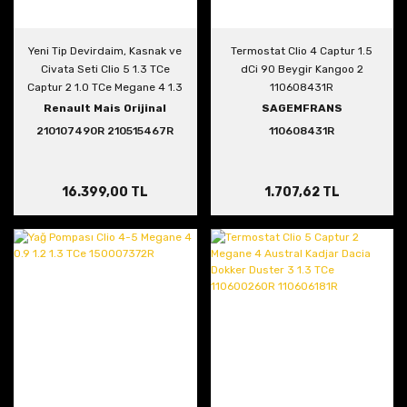
Yeni Tip Devirdaim, Kasnak ve
Termostat Clio 4 Captur 1.5
Civata Seti Clio 5 1.3 TCe
dCi 90 Beygir Kangoo 2
Captur 2 1.0 TCe Megane 4 1.3
110608431R
TCe
Renault Mais Orijinal
SAGEMFRANS
210107490R 210515467R
110608431R
7703002788
16.399,00 TL
1.707,62 TL