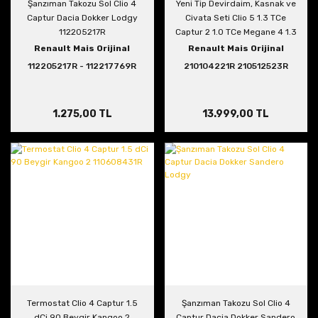
Şanzıman Takozu Sol Clio 4
Yeni Tip Devirdaim, Kasnak ve
Captur Dacia Dokker Lodgy
Civata Seti Clio 5 1.3 TCe
112205217R
Captur 2 1.0 TCe Megane 4 1.3
TCe
Renault Mais Orijinal
Renault Mais Orijinal
112205217R - 112217769R
210104221R 210512523R
7703002788
1.275,00 TL
13.999,00 TL
Termostat Clio 4 Captur 1.5
Şanzıman Takozu Sol Clio 4
dCi 90 Beygir Kangoo 2
Captur Dacia Dokker Sandero