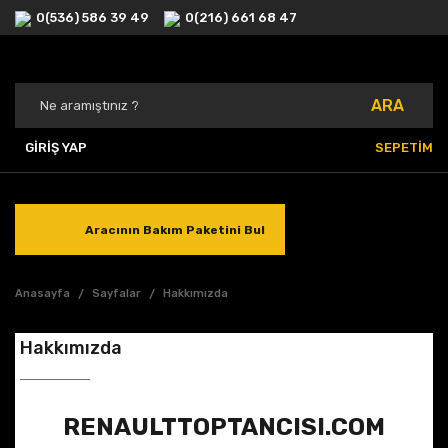
0(536) 586 39 49
0(216) 661 68 47
ARA
GİRİŞ YAP
SEPETİM
Aracının Bakım Paketini Bul
Anasayfa
Sayfalar
Hakkımızda
Hakkımızda
RENAULTTOPTANCISI.COM