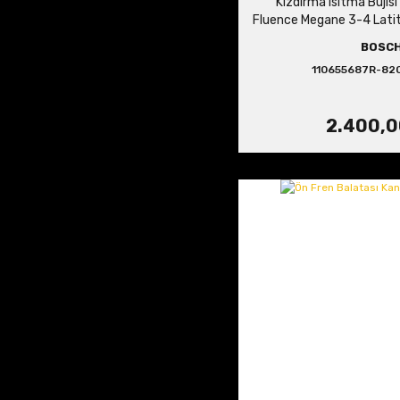
Kızdırma Isıtma Bujisi
Fluence Megane 3-4 Latitu
110654876R 82
BOSC
110655687R-82
2.400,0