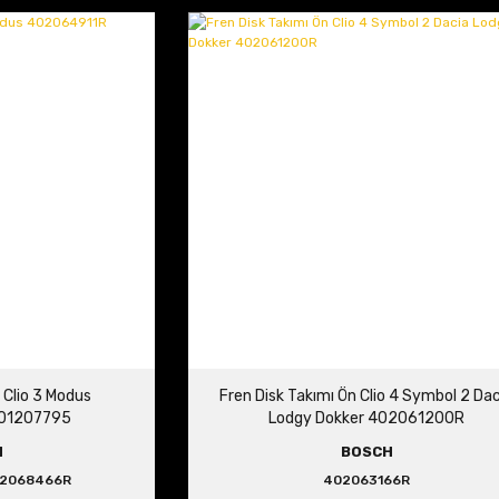
 Clio 3 Modus
Fren Disk Takımı Ön Clio 4 Symbol 2 Da
01207795
Lodgy Dokker 402061200R
H
BOSCH
02068466R
402063166R