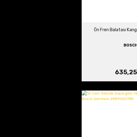
Ön Fren Balatası Ka
BOSC
635,25