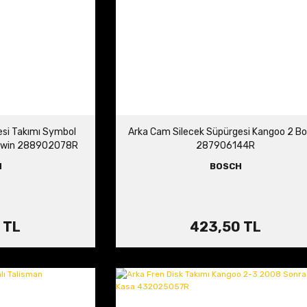
si Takımı Symbol
Arka Cam Silecek Süpürgesi Kangoo 2 B
twin 288902078R
287906144R
H
BOSCH
 TL
423,50 TL