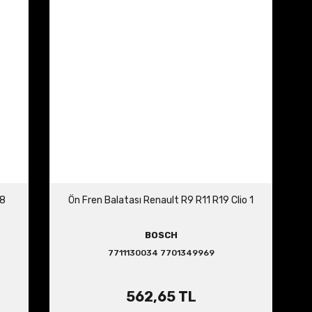
08
Ön Fren Balatası Renault R9 R11 R19 Clio 1
BOSCH
7711130034 7701349969
562,65 TL