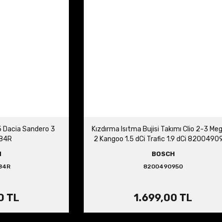
 5 Dacia Sandero 3
Kızdırma Isıtma Bujisi Takımı Clio 2-3 Me
84R
2 Kangoo 1.5 dCi Trafic 1.9 dCi 820049
H
BOSCH
84R
8200490950
0 TL
1.699,00 TL