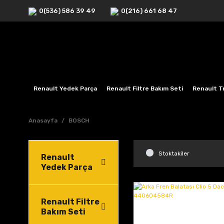
0(536) 586 39 49
0(216) 661 68 47
Renault Yedek Parça
Renault Filtre Bakım Seti
Renault Tr
Anasayfa
BOSCH
Stoktakiler
Renault
Yedek Parça
Renault Filtre
Bakım Seti