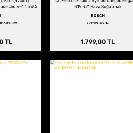
 Takımı (4 Adet)
Ön Fren Diski Clio 2 Symbol Kangoo Mega
de Clio 3-4 1.5 dCi
R19 R21 Hava Soğutmalı
00682592
H
BOSCH
00682592
7701204286
0 TL
1.799,00 TL