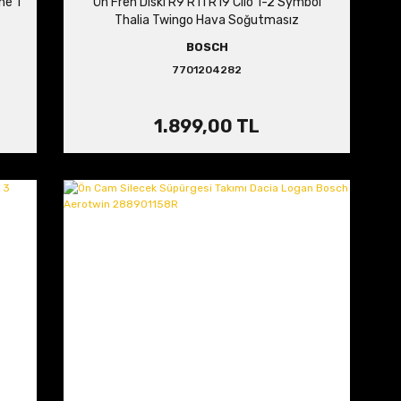
ne 1
Ön Fren Diski R9 R11 R19 Clio 1-2 Symbol
Thalia Twingo Hava Soğutmasız
BOSCH
7701204282
1.899,00 TL