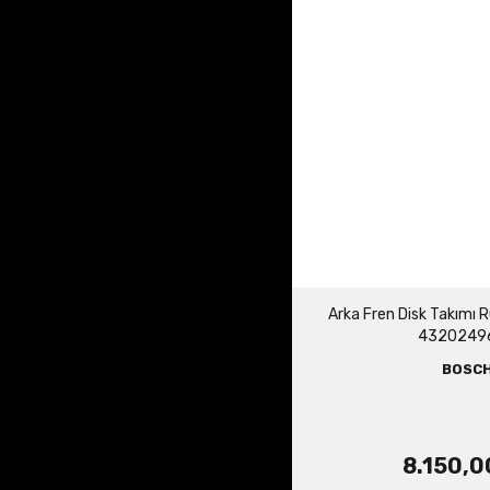
Arka Fren Disk Takımı 
4320249
BOSC
8.150,0