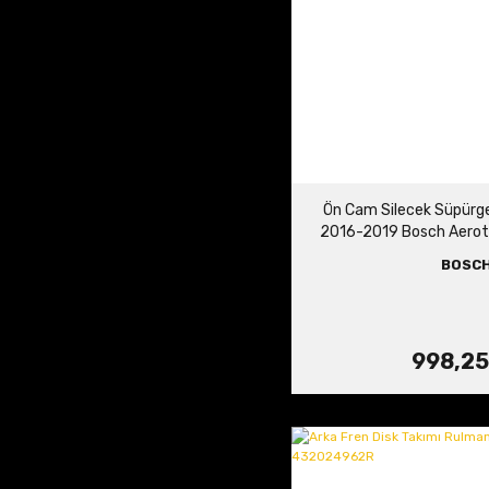
Ön Cam Silecek Süpürge
2016-2019 Bosch Aero
BOSC
998,25