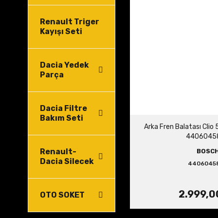
Renault Triger
Kayışı Seti
Dacia Yedek
Parça
Dacia Filtre
Bakım Seti
Arka Fren Balatası Clio
4406045
Renault-
BOSC
Dacia Silecek
4406045
2.999,0
OTO SOKET