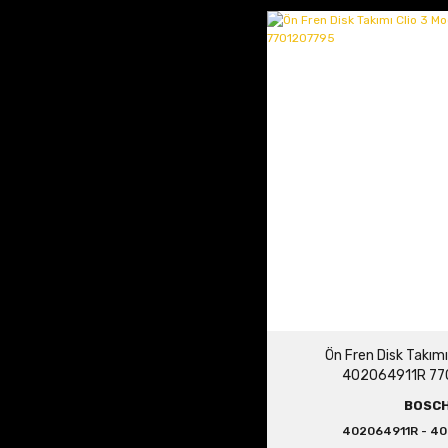
Ön Fren Disk Takımı
402064911R 77
BOSC
402064911R - 4