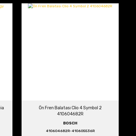
cia
Ön Fren Balatası Clio 4 Symbol 2
410604682R
BOSCH
410604682R-410605536R