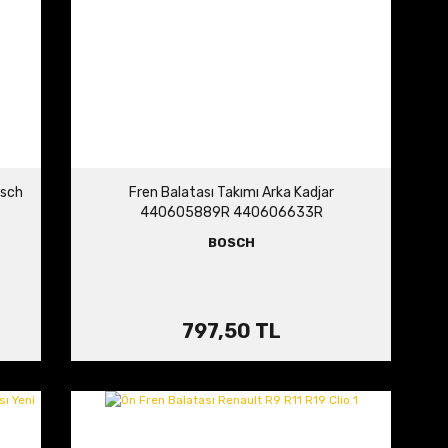
osch
Fren Balatası Takımı Arka Kadjar
440605889R 440606633R
BOSCH
797,50 TL