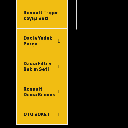
Renault Triger
Kayışı Seti
Dacia Yedek
Parça
Dacia Filtre
Bakım Seti
Renault-
Dacia Silecek
OTO SOKET