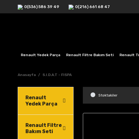
0(536) 586 39 49
0(216) 661 68 47
Renault Yedek Parça
Renault Filtre Bakım Seti
Renault Tr
Anasayfa
S.I.D.A.T - FISPA
Stoktakiler
Renault
Yedek Parça
Renault Filtre
Bakım Seti