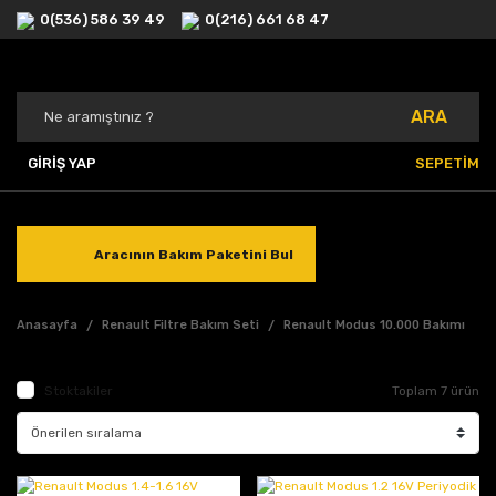
0(536) 586 39 49
0(216) 661 68 47
ARA
GİRİŞ YAP
SEPETİM
Aracının Bakım Paketini Bul
Anasayfa
Renault Filtre Bakım Seti
Renault Modus 10.000 Bakımı
Stoktakiler
Toplam 7 ürün