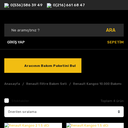
0(536) 586 39 49
0(216) 661 68 47
ARA
GİRİŞ YAP
SEPETİM
Aracının Bakım Paketini Bul
Anasayfa
Renault Filtre Bakım Seti
Renault Kangoo 10.000 Bakımı
Stoktakiler
Toplam 4 ürün