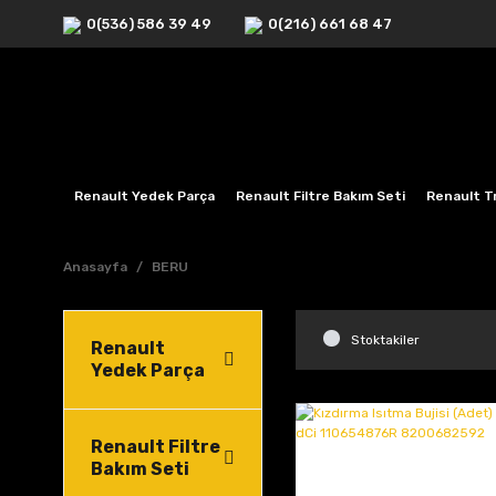
0(536) 586 39 49
0(216) 661 68 47
Renault Yedek Parça
Renault Filtre Bakım Seti
Renault Tr
Anasayfa
BERU
Stoktakiler
Renault
Yedek Parça
Renault Filtre
Bakım Seti