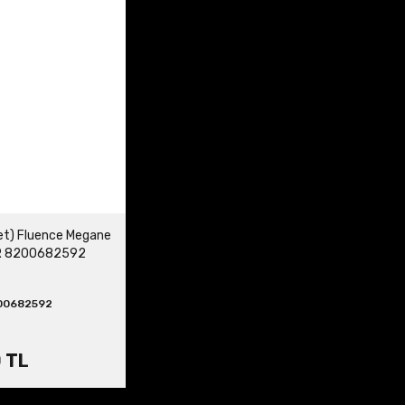
det) Fluence Megane
6R 8200682592
00682592
 TL