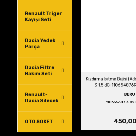
Renault Triger
Kayışı Seti
Dacia Yedek
Parça
Dacia Filtre
Bakım Seti
Kızdırma Isıtma Bujisi (A
3 1.5 dCi 11065487
Renault-
BERU
Dacia Silecek
110655687R-82
450,00
OTO SOKET