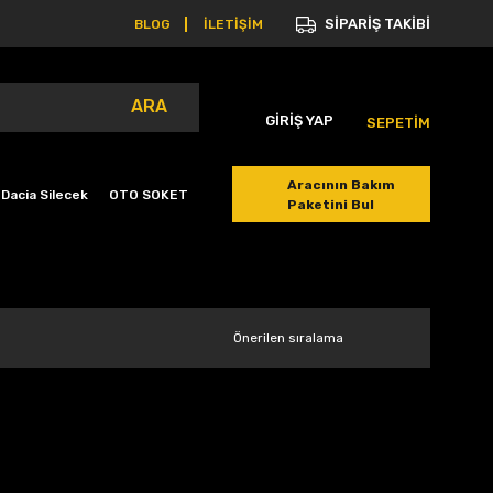
SİPARİŞ TAKİBİ
BLOG
İLETİŞİM
ARA
GİRİŞ YAP
SEPETİM
Aracının Bakım
Dacia Silecek
OTO SOKET
Paketini Bul