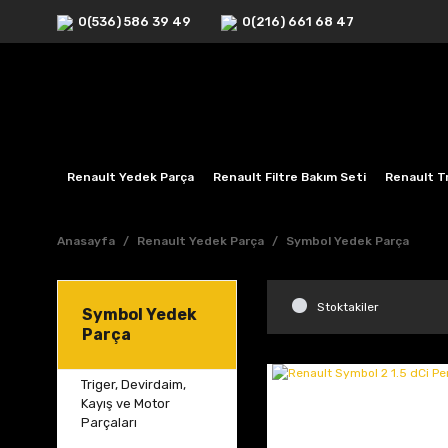
0(536) 586 39 49
0(216) 661 68 47
Renault Yedek Parça
Renault Filtre Bakım Seti
Renault Tr
Anasayfa
Renault Yedek Parça
Symbol Yedek Parça
Stoktakiler
Symbol Yedek
Parça
Triger, Devirdaim,
Kayış ve Motor
Parçaları