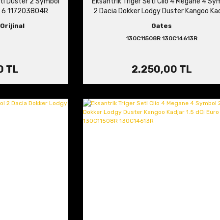
eti Duster 2 Symbol
Eksantrik Triger Seti Clio 4 Megane 4 Sy
ro 6 117203804R
2 Dacia Dokker Lodgy Duster Kangoo Kad
1.5 dCi Euro 5 130C11508R
Orijinal
Gates
130C11508R 130C14613R
0 TL
2.250,00 TL