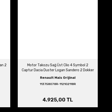
an 2
Motor Takozu Sağ Üst Clio 4 Symbol 2
Captur Dacia Duster Logan Sandero 2 Dokker
1.5 dCi 113758078R
Renault Mais Orijinal
113758078R-112102118R
4.925,00 TL