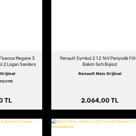
4 Fluence Megane 3
Renault Symbol 2 1.2 16V Periyodik Filt
l 2 Logan Sandero
Bakım Seti Bujisiz
5870R 111112011R
Orijinal
Renault Mais Orijinal
112011R
0 TL
2.064,00 TL