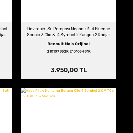
mbol
Devirdaim Su Pompası Megane 3-4 Fluence
jar
Scenic 3 Clio 3-4 Symbol 2 Kangoo 2 Kadjar
3R
1.5 dCi Euro 5 210107852R 210105481R
Renault Mais Orijinal
210107852R 210105481R
3.950,00 TL