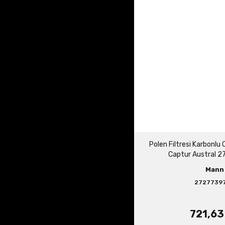
Polen Filtresi Karbonlu
Captur Austral 
Mann
2727739
721,63