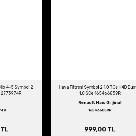
 Clio 4-5 Symbol 2
Hava Filtresi Symbol 2 1.0 TCe H4D Dus
272773974R
1.0 SCe 165466859R
Renault Mais Orijinal
74R
165466859R
 TL
999,00 TL