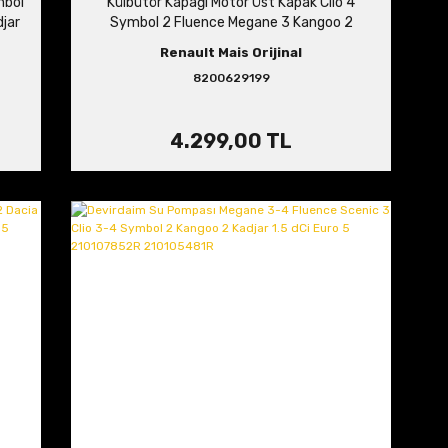
mbol
Külbütör Kapağı Motor Üst Kapak Clio 4
jar
Symbol 2 Fluence Megane 3 Kangoo 2
Latitude 1.5 dCi
Renault Mais Orijinal
8200629199
4.299,00 TL