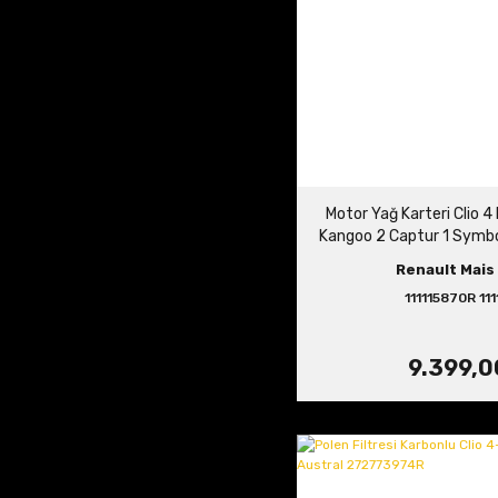
Motor Yağ Karteri Clio 
Kangoo 2 Captur 1 Symbo
2 1.5 dCi Euro 5 11111
Renault Mais 
111115870R 111
9.399,0