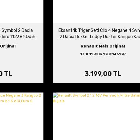
4 Symbol 2 Dacia
Eksantrik Triger Seti Clio 4 Megane 4 Sy
ndero 112381035R
2 Dacia Dokker Lodgy Duster Kangoo Kad
1.5 dCi Euro 5 130C11508R 130C1461
Orijinal
Renault Mais Orijinal
130C11508R 130C14613R
0 TL
3.199,00 TL