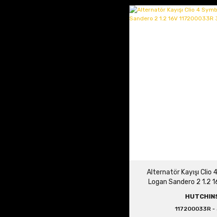
Alternatör Kayışı Clio
Logan Sandero 2 1.2
3PK75
HUTCHIN
117200033R -