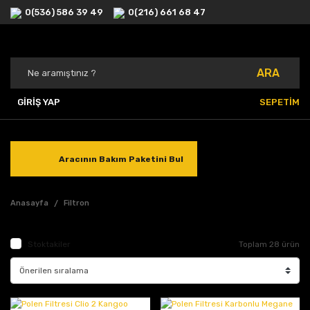
0(536) 586 39 49
0(216) 661 68 47
ARA
GİRİŞ YAP
SEPETİM
Aracının Bakım Paketini Bul
Anasayfa
Filtron
Stoktakiler
Toplam 28 ürün