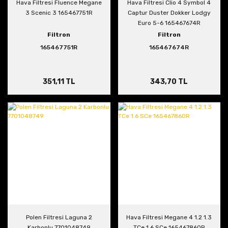
Hava Filtresi Fluence Megane
Hava Filtresi Clio 4 Symbol 4
3 Scenic 3 165467751R
Captur Duster Dokker Lodgy
Euro 5-6 165467674R
Filtron
Filtron
165467751R
165467674R
351,11 TL
343,70 TL
Polen Filtresi Laguna 2
Hava Filtresi Megane 4 1.2 1.3
Karbonlu 7701048749
TCe 1.6 SCe 165467860R