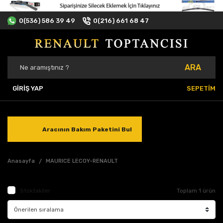
0(536) 586 39 49
0(216) 661 68 47
ARA
GİRİŞ YAP
SEPETİM
Aracının Bakım Paketini Bul
Anasayfa
MAURICE LECOY-RENAULT
Stoktakiler
Toplam 1 ürün