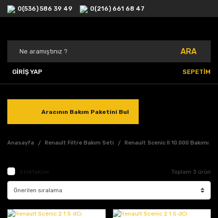
0(536) 586 39 49
0(216) 661 68 47
ARA
GİRİŞ YAP
SEPETİM
Aracının Bakım Paketini Bul
Anasayfa
Renault Filtre Bakım Seti
Renault Scenic II 10.000 Bakımı
Stoktakiler
Toplam 3 ürün