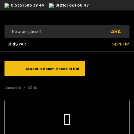
0(536) 586 39 49
0(216) 661 68 47
ARA
GİRİŞ YAP
SEPETİM
Aracının Bakım Paketini Bul
Anasayfa
ÖZ-İŞ