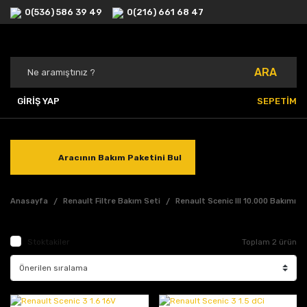
0(536) 586 39 49
0(216) 661 68 47
ARA
GİRİŞ YAP
SEPETİM
Aracının Bakım Paketini Bul
Anasayfa
Renault Filtre Bakım Seti
Renault Scenic III 10.000 Bakımı
Stoktakiler
Toplam 2 ürün