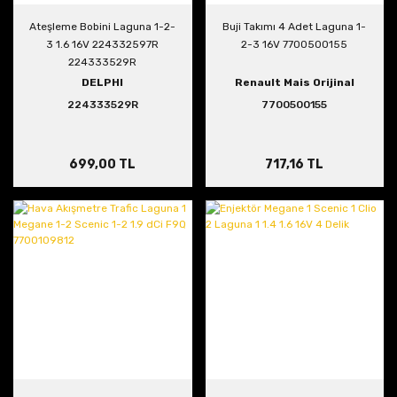
Ateşleme Bobini Laguna 1-2-
Buji Takımı 4 Adet Laguna 1-
3 1.6 16V 224332597R
2-3 16V 7700500155
224333529R
DELPHI
Renault Mais Orijinal
224333529R
7700500155
699,00 TL
717,16 TL