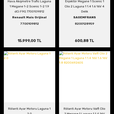
Hava Akışmetre Trafic Laguna
Enjektör Megane 1 Scenic 1
1 Megane 1-2 Scenic 1-2 1.9
Clio 2 Laguna 1 1.4 1.6 16V 4
dCi F9Q 7700109812
Delik
Renault Mais Orijinal
SAGEMFRANS
7700109812
8200128959
15.999,00 TL
600,88 TL
Rölanti Ayar Motoru Laguna 1
Rölanti Ayar Motoru Valfi Clio
2.0
2 Megane 1 Laguna 1 1.4 16V