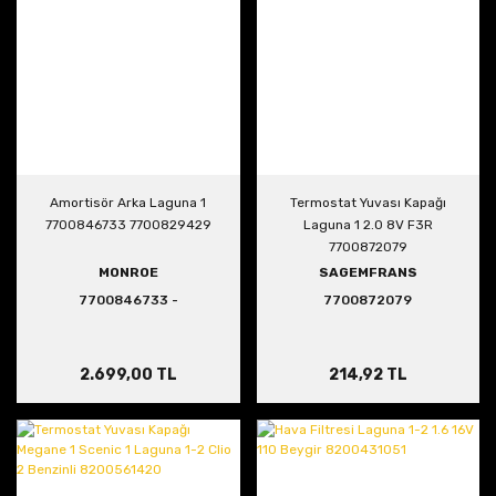
Amortisör Arka Laguna 1
Termostat Yuvası Kapağı
7700846733 7700829429
Laguna 1 2.0 8V F3R
7700872079
MONROE
SAGEMFRANS
7700846733 -
7700872079
7700829429
2.699,00 TL
214,92 TL