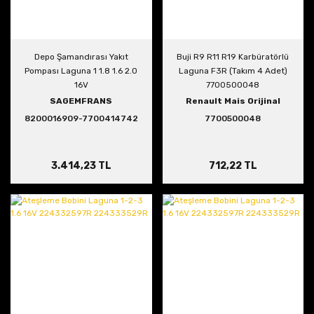
Depo Şamandırası Yakıt
Buji R9 R11 R19 Karbüratörlü
Pompası Laguna 1 1.8 1.6 2.0
Laguna F3R (Takım 4 Adet)
16V
7700500048
SAGEMFRANS
Renault Mais Orijinal
8200016909-7700414742
7700500048
3.414,23 TL
712,22 TL