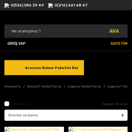
0(536) 586 39 49
0(216) 661 68 47
ARA
GİRİŞ YAP
SEPETİM
Aracının Bakım Paketini Bul
Anasayfa
Renault Yedek Parça
Laguna Yedek Parça
Laguna 1 Yede
Stoktakiler
Toplam 70 ürün