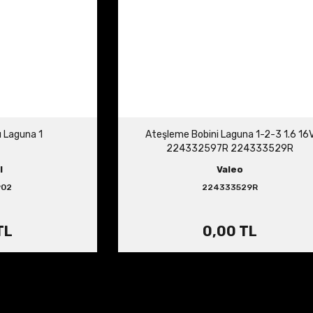
u Laguna 1
Ateşleme Bobini Laguna 1-2-3 1.6 16
224332597R 224333529R
l
Valeo
902
224333529R
TL
0,00 TL