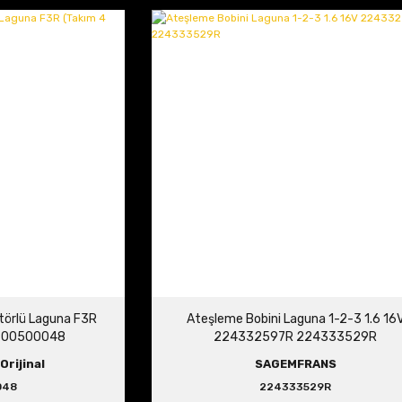
atörlü Laguna F3R
Ateşleme Bobini Laguna 1-2-3 1.6 16
7700500048
224332597R 224333529R
Orijinal
SAGEMFRANS
048
224333529R