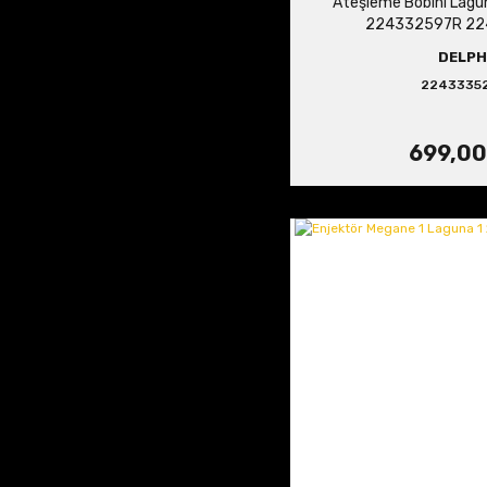
Ateşleme Bobini Lagun
224332597R 2
DELPH
2243335
699,00