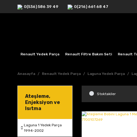
0(536) 586 39 49
0(216) 661 68 47
Renault Yedek Parça
Renault Filtre Bakım Seti
Renault Tr
Anasayfa
Renault Yedek Parça
Laguna Yedek Parça
La
Stoktakiler
Ateşleme,
Enjeksiyon ve
Isıtma
Laguna 1 Yedek Parça
1994-2002