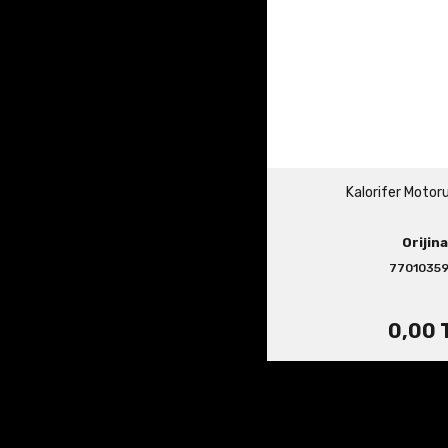
Kalorifer Motor
Orijina
7701035
0,00 