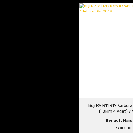
Buji R9 R11 R19 Karbür
(Takım 4 Adet) 
Renault Mais 
7700500