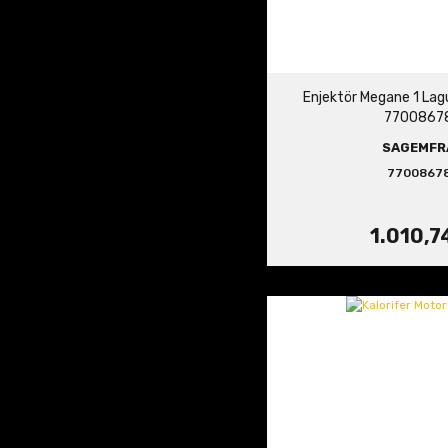
Enjektör Megane 1 Lag
7700867
SAGEMFR
7700867
1.010,7