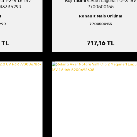
a 1-2-3 1.6 16V
Buji Takımı 4 Adet Laguna 1-2-3 16V
24333529R
7700500155
I
Renault Mais Orijinal
29R
7700500155
 TL
717,16 TL