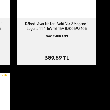
 1
Rölanti Ayar Motoru Valfi Clio 2 Megane 1
5
Laguna 1 1.4 16V 1.6 16V 8200692605
8200299241
SAGEMFRANS
389,59 TL