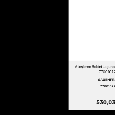
Ateşleme Bobini Laguna 
7700107
SAGEMFR
7700107
530,03