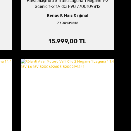
Hava Akışmetre Trafic Laguna 1 Megane 1-2
Scenic 1-2 1.9 dCi F9Q 7700109812
Renault Mais Orijinal
7700109812
15.999,00 TL