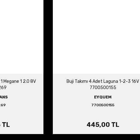
1 Megane 1 2.0 8V
Buji Takımı 4 Adet Laguna 1-2-3 16V
269
7700500155
ANS
EYQUEM
269
7700500155
 TL
445,00 TL