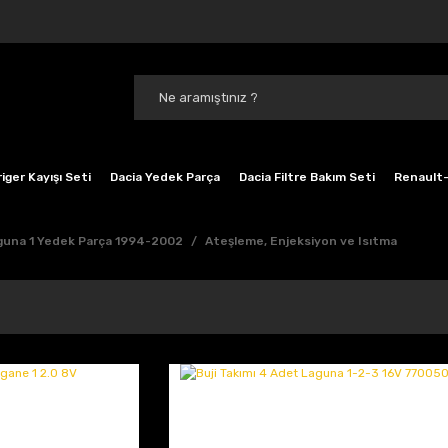
iger Kayışı Seti
Dacia Yedek Parça
Dacia Filtre Bakım Seti
Renault-
guna 1 Yedek Parça 1994-2002
Ateşleme, Enjeksiyon ve Isıtma