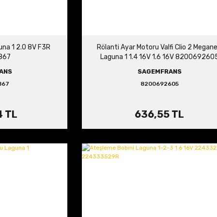
una 1 2.0 8V F3R
Rölanti Ayar Motoru Valfi Clio 2 Megane
867
Laguna 1 1.4 16V 1.6 16V 820069260
ANS
SAGEMFRANS
867
8200692605
4 TL
636,55 TL