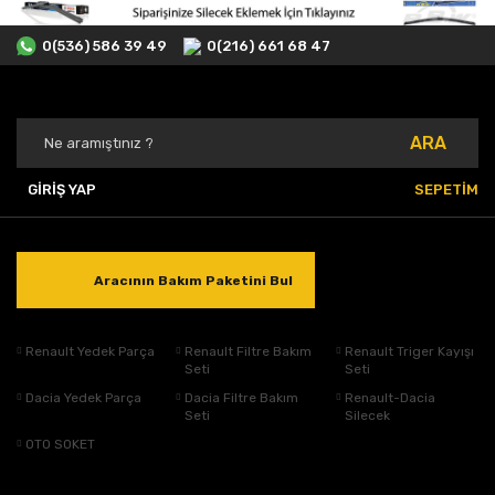
0(536) 586 39 49
0(216) 661 68 47
ARA
GİRİŞ YAP
SEPETİM
Aracının Bakım Paketini Bul
Renault Yedek Parça
Renault Filtre Bakım
Renault Triger Kayışı
Seti
Seti
Dacia Yedek Parça
Dacia Filtre Bakım
Renault-Dacia
Seti
Silecek
OTO SOKET