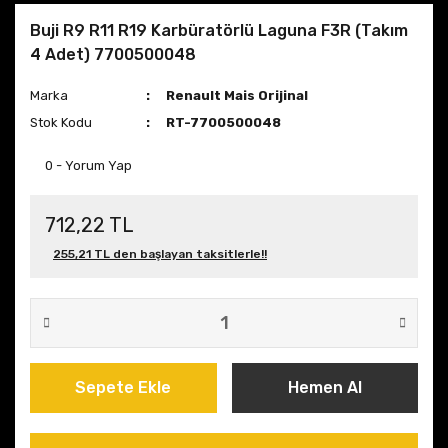
Buji R9 R11 R19 Karbüratörlü Laguna F3R (Takım
4 Adet) 7700500048
Marka
Renault Mais Orijinal
Stok Kodu
RT-7700500048
0 - Yorum Yap
712,22 TL
255,21 TL den başlayan taksitlerle!!
Sepete Ekle
Hemen Al