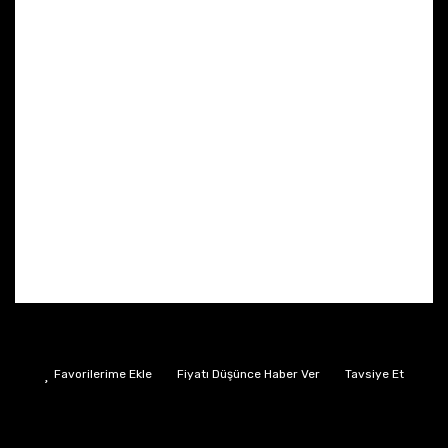
Fiyatı Düşünce Haber Ver
Tavsiye Et