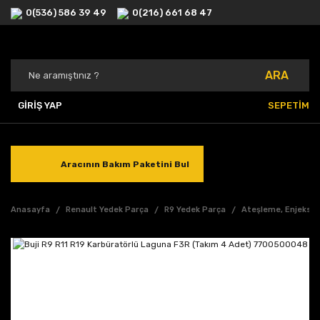
0(536) 586 39 49
0(216) 661 68 47
ARA
GİRİŞ YAP
SEPETİM
Aracının Bakım Paketini Bul
Anasayfa
Renault Yedek Parça
R9 Yedek Parça
Ateşleme, Enjeksiy