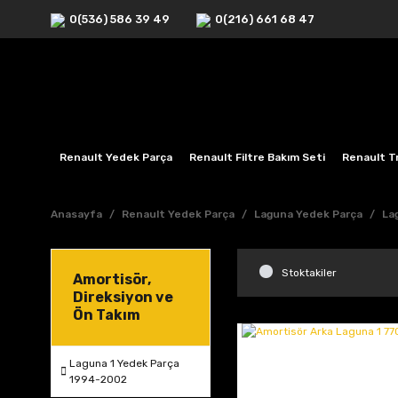
0(536) 586 39 49
0(216) 661 68 47
Renault Yedek Parça
Renault Filtre Bakım Seti
Renault Tr
Anasayfa
Renault Yedek Parça
Laguna Yedek Parça
La
Stoktakiler
Amortisör,
Direksiyon ve
Ön Takım
Laguna 1 Yedek Parça
1994-2002