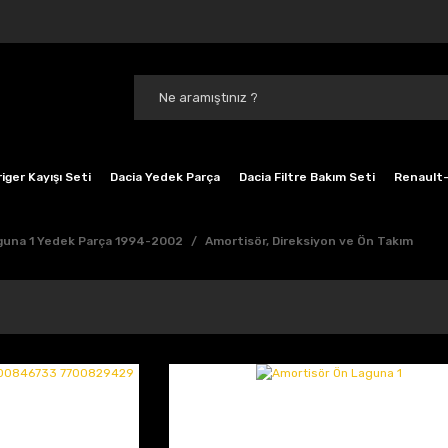
iger Kayışı Seti
Dacia Yedek Parça
Dacia Filtre Bakım Seti
Renault-
guna 1 Yedek Parça 1994-2002
Amortisör, Direksiyon ve Ön Takım