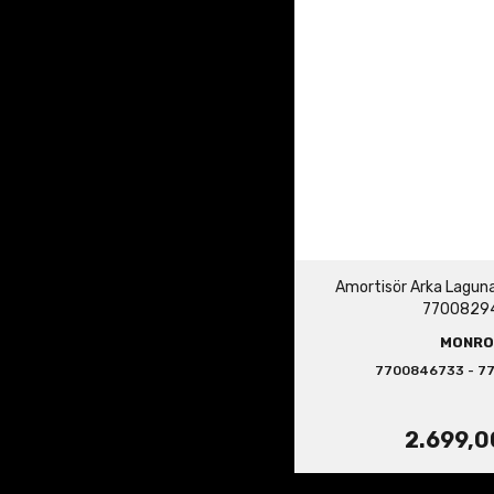
Amortisör Arka Lagu
7700829
MONRO
7700846733 - 7
2.699,0