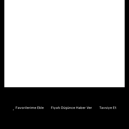
Fiyatı Düşünce Haber Ver
Tavsiye Et