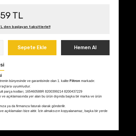
,59 TL
L den başlayan taksitlerle!!
Sepete Ekle
Hemen Al
si
İ
renin bünyesinde ve garantisinde olan 1. kalite
Filtron
markadır.
raçlara uyumludur.
ault parça kodları; 165460588R 8200399214 8200437229
e ve açıklamasında yer alan bu ürün dışında başka bir marka ve ürün
ıza ya da firmanıza faturalı olarak gönderilir.
 ve açıklamaları bize aittir. İzin almaksızın kopyalanamaz, başka bir yerde