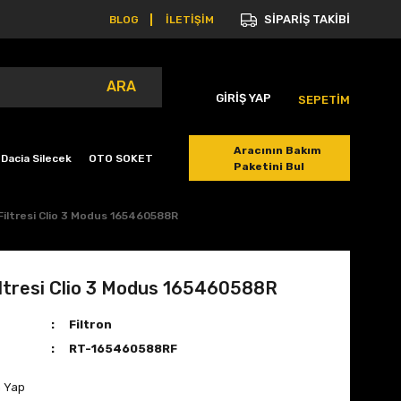
SİPARİŞ TAKİBİ
BLOG
İLETİŞİM
ARA
GİRİŞ YAP
SEPETİM
Aracının Bakım
Dacia Silecek
OTO SOKET
Paketini Bul
Filtresi Clio 3 Modus 165460588R
ltresi Clio 3 Modus 165460588R
Filtron
RT-165460588RF
m Yap