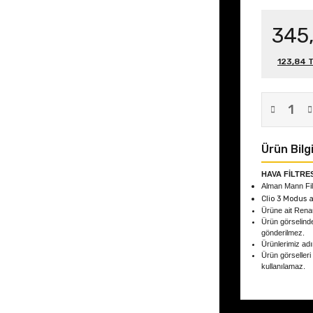
345
123,84 T
Ürün Bilgi
HAVA FİLTRES
Alman Mann Filt
Clio 3 Modus
a
Ürüne ait Ren
Ürün görselind
gönderilmez.
Ürünlerimiz adın
Ürün görselleri
kullanılamaz.