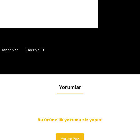
 Haber Ver
Tavsiye Et
Yorumlar
Bu ürüne ilk yorumu siz yapın!
Yorum Yaz