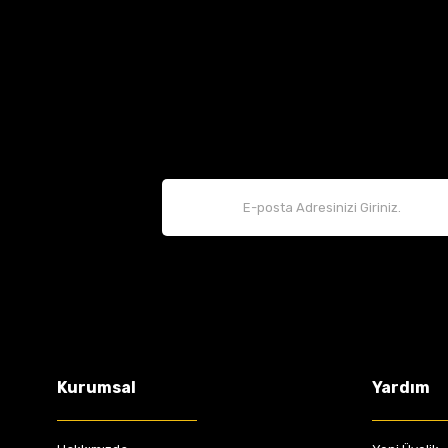
Hava Filtresi Clio 3 Modus 165469040R 165460588R
Renault Mais Orijinal
165460588R 165469040R
491,77 TL
Kurumsal
Yardım