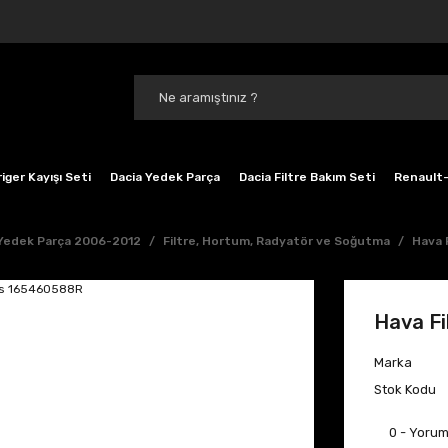
iger Kayışı Seti
Dacia Yedek Parça
Dacia Filtre Bakım Seti
Renault-
 Yedek Parça 2006-2012
Filtre, Hortum, Radyatör ve Soğutma
Hava 
Hava Fi
Marka
Stok Kodu
0 - Yoru