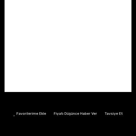
Fiyatı Düşünce Haber Ver
Tavsiye Et