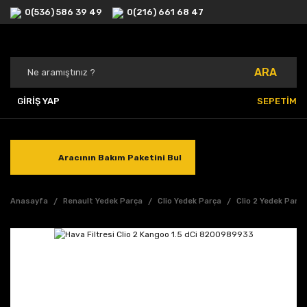
0(536) 586 39 49
0(216) 661 68 47
ARA
GİRİŞ YAP
SEPETİM
Aracının Bakım Paketini Bul
Anasayfa
Renault Yedek Parça
Clio Yedek Parça
Clio 2 Yedek Parç