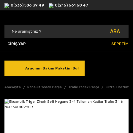
0(536) 586 39 49
0(216) 661 68 47
ARA
GİRİŞ YAP
SEPETİM
Aracının Bakım Paketini Bul
Anasayfa
Renault Yedek Parça
Trafic Yedek Parça
Filtre, Hortum,