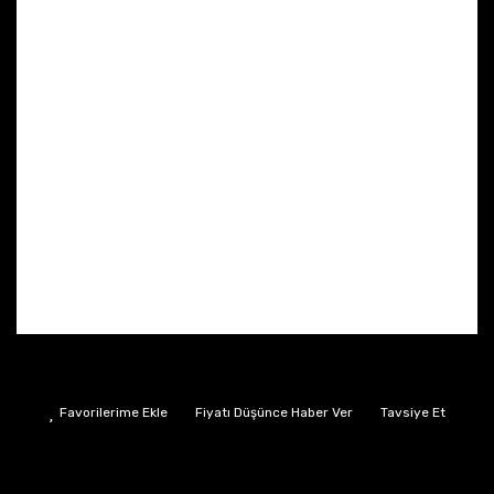
Fiyatı Düşünce Haber Ver
Tavsiye Et