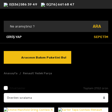
0(536) 586 39 49
0(216) 661 68 47
ARA
GİRİŞ YAP
SEPETİM
Aracının Bakım Paketini Bul
Anasayfa
Renault Yedek Parça
Stoktakiler
Toplam 2152 ürün