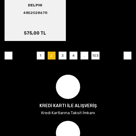
DELPHI
485202867R
575,00 TL
1
2
3
4
..
103
KREDİ KARTI İLE ALIŞVERİŞ
Kredi Kartlarına Taksit İmkanı