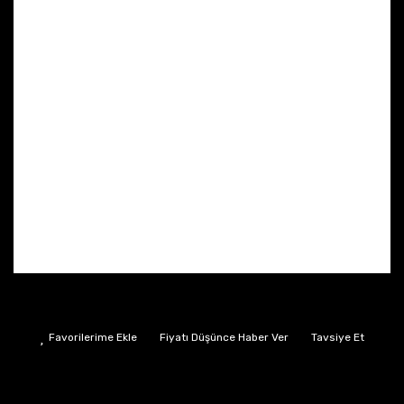
Fiyatı Düşünce Haber Ver
Tavsiye Et