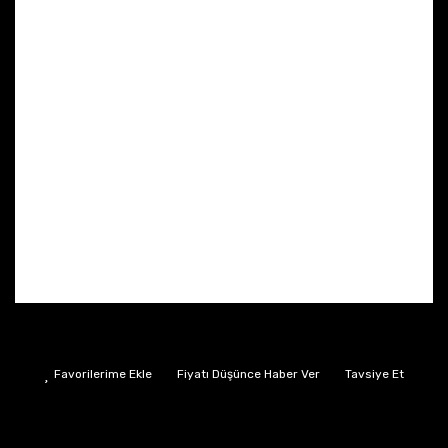
Fiyatı Düşünce Haber Ver
Tavsiye Et