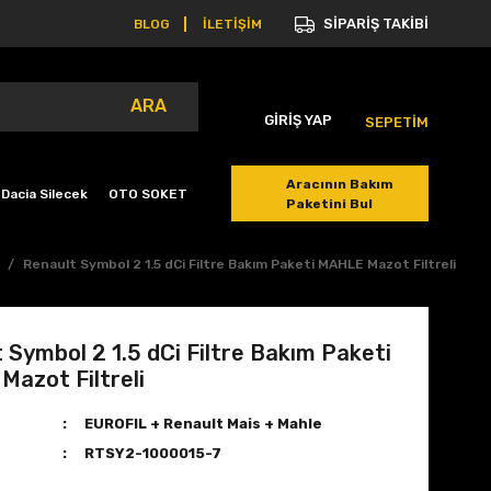
SİPARİŞ TAKİBİ
BLOG
İLETİŞİM
ARA
GİRİŞ YAP
SEPETİM
Aracının Bakım
Dacia Silecek
OTO SOKET
Paketini Bul
Renault Symbol 2 1.5 dCi Filtre Bakım Paketi MAHLE Mazot Filtreli
 Symbol 2 1.5 dCi Filtre Bakım Paketi
azot Filtreli
EUROFIL + Renault Mais + Mahle
RTSY2-1000015-7