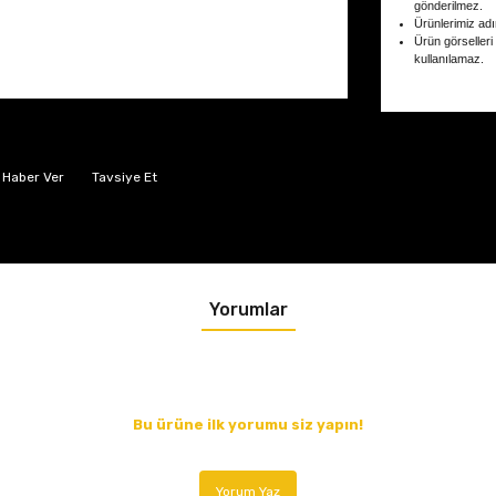
gönderilmez.
Ürünlerimiz adın
Ürün görselleri
kullanılamaz.
 Haber Ver
Tavsiye Et
Yorumlar
Bu ürüne ilk yorumu siz yapın!
Yorum Yaz