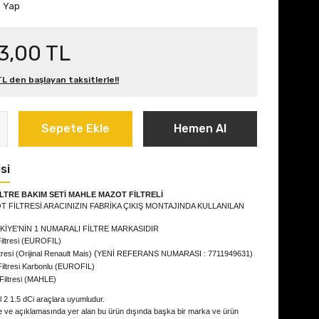
m Yap
3,00 TL
L den başlayan taksitlerle!!
Sepete Ekle
Hemen Al
si
İLTRE BAKIM SETİ MAHLE MAZOT FİLTRELİ
 FİLTRESİ ARACINIZIN FABRİKA ÇIKIŞ MONTAJINDA KULLANILAN
KİYE'NİN 1 NUMARALI FİLTRE MARKASIDIR
iltresi (EUROFIL)
(
tresi (Orijinal Renault Mais)
YENİ REFERANS NUMARASI : 7711949631)
iltresi Karbonlu (
EUROFIL
)
Filtresi (MAHLE)
 2 1.5 dCi
araçlara uyumludur.
e ve açıklamasında yer alan bu ürün dışında başka bir marka ve ürün