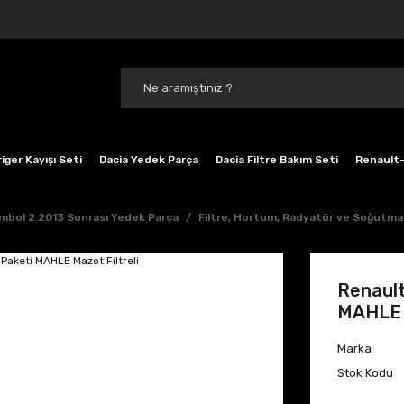
iger Kayışı Seti
Dacia Yedek Parça
Dacia Filtre Bakım Seti
Renault-
mbol 2 2013 Sonrası Yedek Parça
Filtre, Hortum, Radyatör ve Soğutma
Renault
MAHLE M
Marka
Stok Kodu