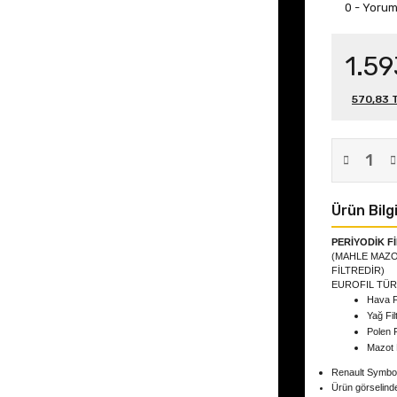
0 - Yoru
1.59
570,83 T
Ürün Bilgi
PERİYODİK F
(MAHLE MAZOT
FİLTREDİR)
EUROFIL TÜR
Hava F
Yağ Fil
Polen F
Mazot 
Renault Symbol
Ürün görselind