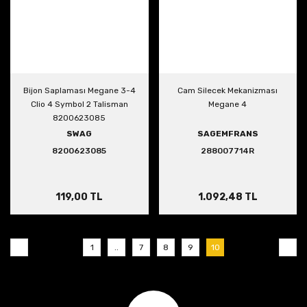
Bijon Saplaması Megane 3-4
Cam Silecek Mekanizması
Clio 4 Symbol 2 Talisman
Megane 4
8200623085
SWAG
SAGEMFRANS
8200623085
288007714R
119,00 TL
1.092,48 TL
1
..
7
8
9
10