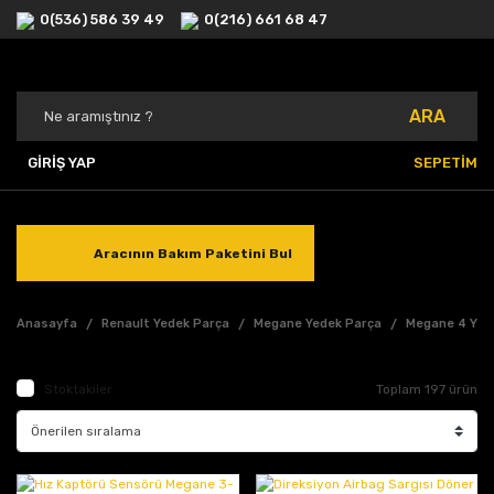
0(536) 586 39 49
0(216) 661 68 47
ARA
GİRİŞ YAP
SEPETİM
Aracının Bakım Paketini Bul
Anasayfa
Renault Yedek Parça
Megane Yedek Parça
Megane 4 Yed
Stoktakiler
Toplam 197 ürün