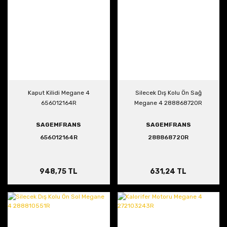
Kaput Kilidi Megane 4
Silecek Dış Kolu Ön Sağ
656012164R
Megane 4 288868720R
SAGEMFRANS
SAGEMFRANS
656012164R
288868720R
948,75 TL
631,24 TL