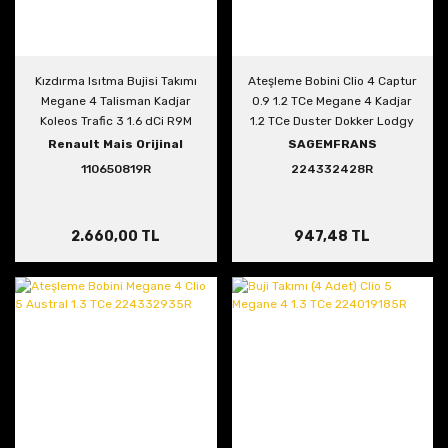
Kızdırma Isıtma Bujisi Takımı
Ateşleme Bobini Clio 4 Captur
Megane 4 Talisman Kadjar
0.9 1.2 TCe Megane 4 Kadjar
Koleos Trafic 3 1.6 dCi R9M
1.2 TCe Duster Dokker Lodgy
110650819R
TCe
Renault Mais Orijinal
SAGEMFRANS
110650819R
224332428R
2.660,00 TL
947,48 TL