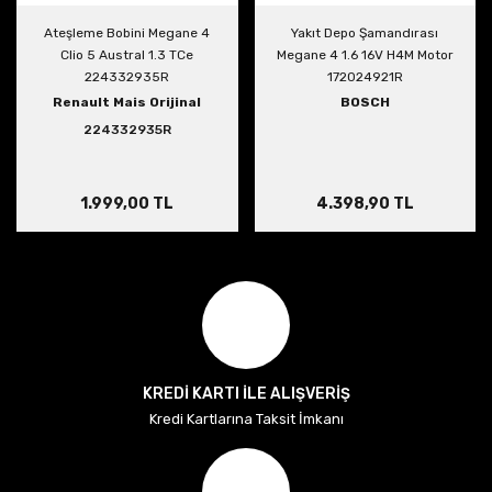
Ateşleme Bobini Megane 4
Yakıt Depo Şamandırası
Clio 5 Austral 1.3 TCe
Megane 4 1.6 16V H4M Motor
224332935R
172024921R
Renault Mais Orijinal
BOSCH
224332935R
1.999,00 TL
4.398,90 TL
KREDİ KARTI İLE ALIŞVERİŞ
Kredi Kartlarına Taksit İmkanı