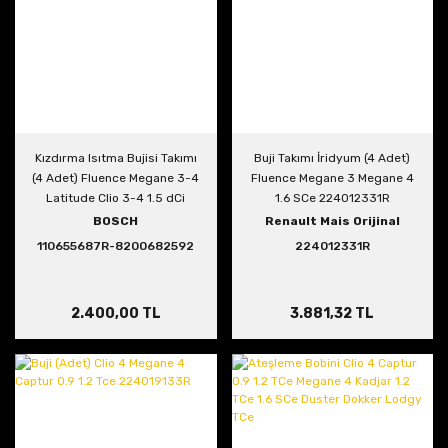
Kızdırma Isıtma Bujisi Takımı
Buji Takımı İridyum (4 Adet)
(4 Adet) Fluence Megane 3-4
Fluence Megane 3 Megane 4
Latitude Clio 3-4 1.5 dCi
1.6 SCe 224012331R
110654876R 8200682592
BOSCH
Renault Mais Orijinal
110655687R-8200682592
224012331R
2.400,00 TL
3.881,32 TL