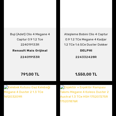
Buji (Adet) Clio 4 Megane 4
Ateşleme Bobini Clio 4 Captur
Captur 0.9 1.2 Tce
0.9 1.2 TCe Megane 4 Kadjar
224019133R
1.2 TCe 1.6 SCe Duster Dokker
Lodgy TCe
Renault Mais Orijinal
DELPHI
224019133R
224332428R
791,00 TL
1.550,00 TL