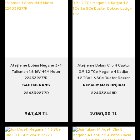
Ateşleme Bobini Megane 3-4
Ateşleme Bobini Clio 4 Captur
Talisman 1.6 16V H4M Motor
0.9 1.2 TCe Megane 4 Kadjar
224339277R
1.2 TCe 1.6 SCe Duster Dokker
Lodgy TCe
SAGEMFRANS
Renault Mais Orijinal
224339277R
224332428R
947,48 TL
2.050,00 TL