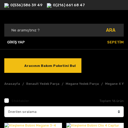
0(536) 586 39 49
0(216) 661 68 47
ARA
GİRİŞ YAP
SEPETİM
Aracının Bakım Paketini Bul
Anasayfa
Renault Yedek Parça
Megane Yedek Parça
Megane 4 Yed
Stoktakiler
Toplam 16 ürün