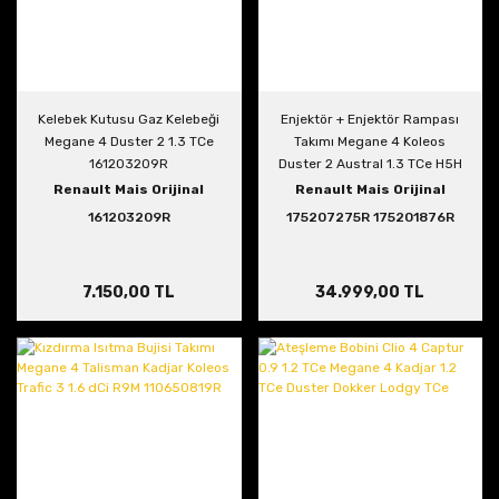
Kelebek Kutusu Gaz Kelebeği
Enjektör + Enjektör Rampası
Megane 4 Duster 2 1.3 TCe
Takımı Megane 4 Koleos
161203209R
Duster 2 Austral 1.3 TCe H5H
175207275R 175201876R
Renault Mais Orijinal
Renault Mais Orijinal
161203209R
175207275R 175201876R
7.150,00 TL
34.999,00 TL