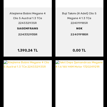
Ateşleme Bobini Megane 4
Buji Takımı (4 Adet) Clio 5
Clio 5 Austral 1.3 TCe
Megane 4 1.3 TCe
224332935R
224019185R
SAGEMFRANS
NGK
224332935R
224019185R
1.390,24 TL
0,00 TL