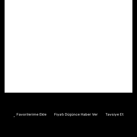
Fiyatı Düşünce Haber Ver
Tavsiye Et