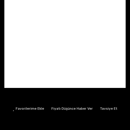
Fiyatı Düşünce Haber Ver
Tavsiye Et