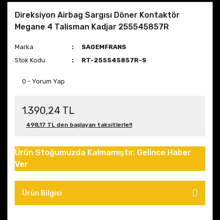
Direksiyon Airbag Sargısı Döner Kontaktör
Megane 4 Talisman Kadjar 255545857R
Marka
SAGEMFRANS
Stok Kodu
RT-255545857R-S
0 - Yorum Yap
1.390,24 TL
498,17 TL den başlayan taksitlerle!!
Ürün Stoğumuzda Kalmamıştır. Gelince Haber
Ver
Ürün Bilgisi