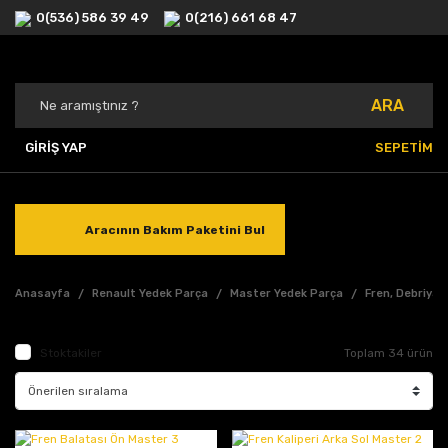
0(536) 586 39 49
0(216) 661 68 47
ARA
GİRİŞ YAP
SEPETİM
Aracının Bakım Paketini Bul
Anasayfa
Renault Yedek Parça
Master Yedek Parça
Fren, Debriyaj
Stoktakiler
Toplam 34 ürün