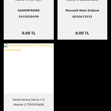
SAGEMFRANS
Renault Mais Orijinal
349352849R
8200673232
0,00 TL
0,00 TL
Senkromenç Sarısı 1-2
Master 2 7700101608