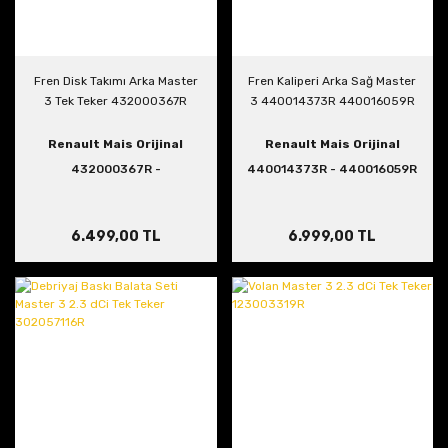
Fren Disk Takımı Arka Master
Fren Kaliperi Arka Sağ Master
3 Tek Teker 432000367R
3 440014373R 440016059R
Renault Mais Orijinal
Renault Mais Orijinal
432000367R -
440014373R - 440016059R
432009822R
6.499,00 TL
6.999,00 TL