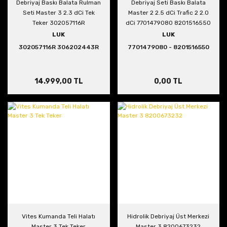
Debriyaj Baskı Balata Rulman
Debriyaj Seti Baskı Balata
Seti Master 3 2.3 dCi Tek
Master 2 2.5 dCi Trafic 2 2.0
Teker 302057116R
dCi 7701479080 8201516550
306202443R
LUK
LUK
302057116R 306202443R
7701479080 - 8201516550
14.999,00 TL
0,00 TL
Vites Kumanda Teli Halatı
Hidrolik Debriyaj Üst Merkezi
Master 3 Tek Teker
Master 3 8200673232