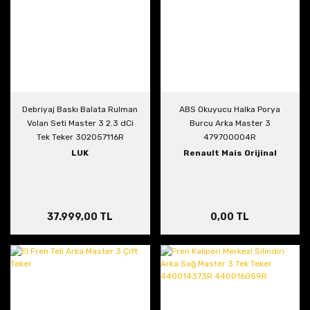
Debriyaj Baskı Balata Rulman
ABS Okuyucu Halka Porya
Volan Seti Master 3 2.3 dCi
Burcu Arka Master 3
Tek Teker 302057116R
479700004R
306202443R 123003319R
LUK
Renault Mais Orijinal
37.999,00 TL
0,00 TL