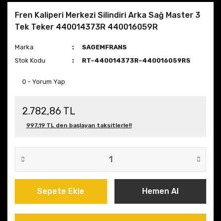
Fren Kaliperi Merkezi Silindiri Arka Sağ Master 3
Tek Teker 440014373R 440016059R
Marka
SAGEMFRANS
Stok Kodu
RT-440014373R-440016059RS
0 - Yorum Yap
2.782,86 TL
997,19 TL den başlayan taksitlerle!!
Sepete Ekle
Hemen Al