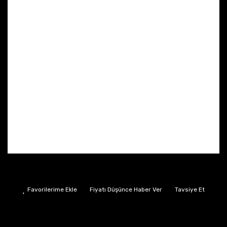
Fiyatı Düşünce Haber Ver
Tavsiye Et