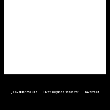
Fiyatı Düşünce Haber Ver
Tavsiye Et