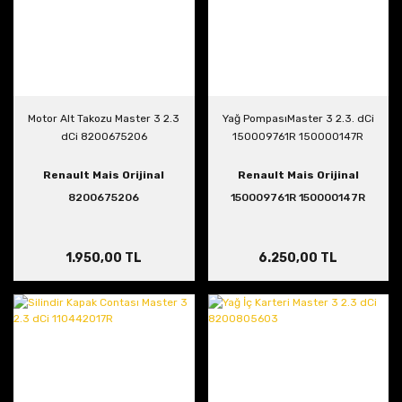
Motor Alt Takozu Master 3 2.3
Yağ PompasıMaster 3 2.3. dCi
dCi 8200675206
150009761R 150000147R
Renault Mais Orijinal
Renault Mais Orijinal
8200675206
150009761R 150000147R
1.950,00 TL
6.250,00 TL