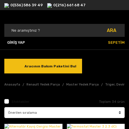
0(536) 586 39 49
0(216) 661 68 47
ARA
GİRİŞ YAP
SEPETİM
Aracının Bakım Paketini Bul
Anasayfa
Renault Yedek Parça
Master Yedek Parça
Triger, Devird
Stoktakiler
Toplam 34 ürün