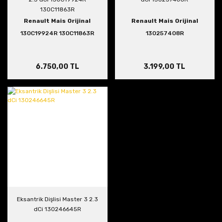
130C11863R
Renault Mais Orijinal
Renault Mais Orijinal
130C19924R 130C11863R
130257408R
6.750,00 TL
3.199,00 TL
Eksantrik Dişlisi Master 3 2.3
dCi 130246645R