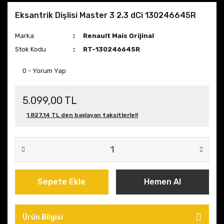
Eksantrik Dişlisi Master 3 2.3 dCi 130246645R
Marka
Renault Mais Orijinal
Stok Kodu
RT-130246645R
0 - Yorum Yap
5.099,00 TL
1.827,14 TL den başlayan taksitlerle!!
Sepete Ekle
Hemen Al
Ürün Bilgisi