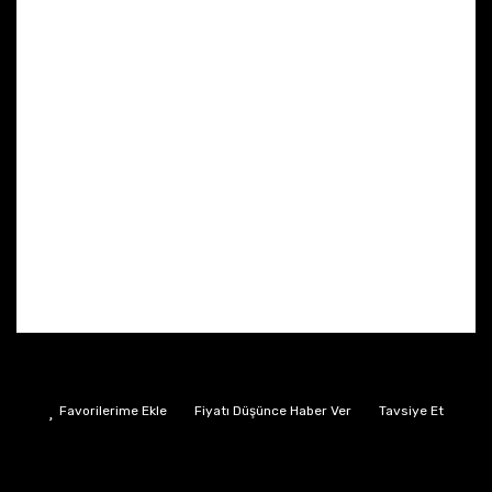
Fiyatı Düşünce Haber Ver
Tavsiye Et