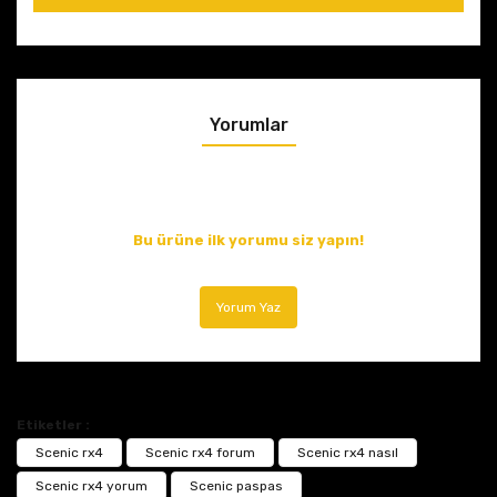
Yorumlar
Bu ürüne ilk yorumu siz yapın!
Yorum Yaz
Etiketler :
Scenic rx4
Scenic rx4 forum
Scenic rx4 nasıl
Scenic rx4 yorum
Scenic paspas