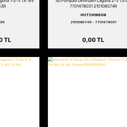
guna 1-2-3 1.6 16V
Su Pompası Devirdaim Laguna 2-3 1.5 
53R
7701478031 210108574R
HUTCHINSON
53R
210108574R - 7701478031
0 TL
0,00 TL