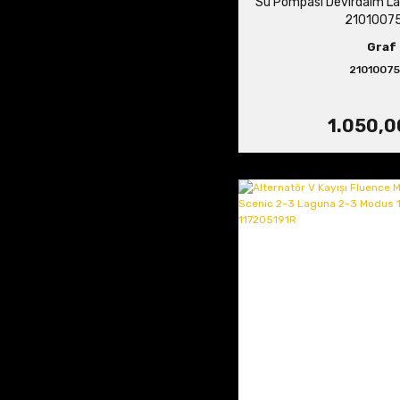
Su Pompası Devirdaim La
2101007
Graf
2101007
1.050,0