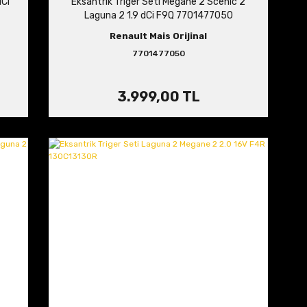
dCi
Eksantrik Triger Seti Megane 2 Scenic 2
Laguna 2 1.9 dCi F9Q 7701477050
Renault Mais Orijinal
7701477050
3.999,00 TL