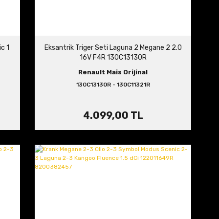
ic 1
Eksantrik Triger Seti Laguna 2 Megane 2 2.0
16V F4R 130C13130R
Renault Mais Orijinal
130C13130R - 130C11321R
4.099,00 TL