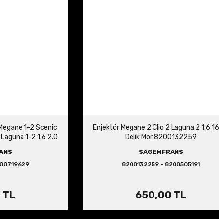
 Megane 1-2 Scenic
Enjektör Megane 2 Clio 2 Laguna 2 1.6 1
V Laguna 1-2 1.6 2.0
Delik Mor 8200132259
ANS
SAGEMFRANS
00719629
8200132259 - 8200505191
 TL
650,00 TL