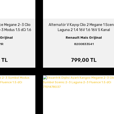
nce Megane 2-3 Clio
Alternatör V Kayışı Clio 2 Megane 1 Scen
3 Modus 1.5 dCi 1.6
Laguna 2 1.4 16V 1.6 16V 5 Kanal
5191R
8200833541
Orijinal
Renault Mais Orijinal
1R
8200833541
 TL
799,00 TL