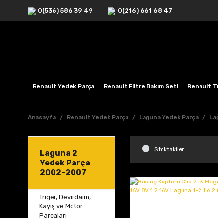
0(536) 586 39 49
0(216) 661 68 47
Renault Yedek Parça
Renault Filtre Bakım Seti
Renault Tr
Anasayfa
Renault Yedek Parça
Laguna Yedek Parça
La
Stoktakiler
Laguna 2
Yedek Parça
2002-2007
Triger, Devirdaim,
Kayış ve Motor
Parçaları