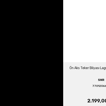
Ön Aks Teker Bilyası Lag
SNR
7701206
2.199,0