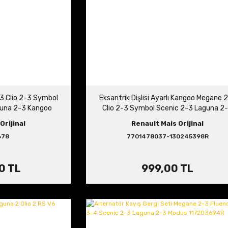
-3 Clio 2-3 Symbol
Eksantrik Dişlisi Ayarlı Kangoo Megane 
guna 2-3 Kangoo
Clio 2-3 Symbol Scenic 2-3 Laguna 2
 8200255678
Fluence 1.5 dCi 7701478037
Orijinal
Renault Mais Orijinal
678
7701478037-130245398R
0 TL
999,00 TL