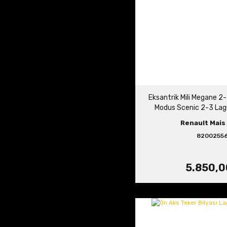
Eksantrik Mili Megane 2
Modus Scenic 2-3 La
Fluence 1.5 dCi
Renault Mais 
8200255
5.850,0