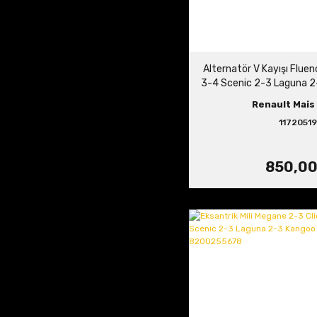
Alternatör V Kayışı Flue
3-4 Scenic 2-3 Laguna 2-
16V 11720
Renault Mais 
11720519
850,00