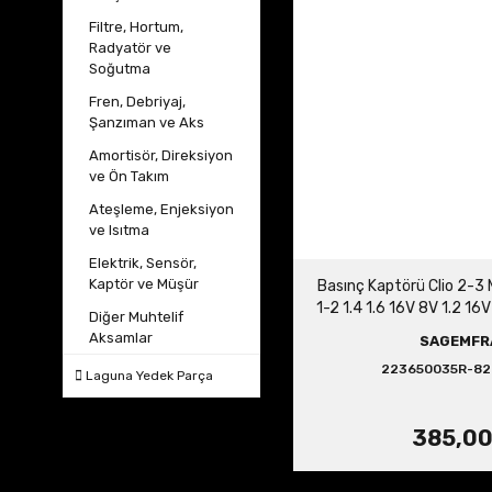
Filtre, Hortum,
Radyatör ve
Soğutma
Fren, Debriyaj,
Şanzıman ve Aks
Amortisör, Direksiyon
ve Ön Takım
Ateşleme, Enjeksiyon
ve Isıtma
Elektrik, Sensör,
Kaptör ve Müşür
Basınç Kaptörü Clio 2-3
1-2 1.4 1.6 16V 8V 1.2 16
Diğer Muhtelif
16V
Aksamlar
SAGEMFR
223650035R-82
Laguna Yedek Parça
385,00