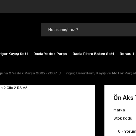
iger Kayışı Seti
Dacia Yedek Parça
Dacia Filtre Bakım Seti
Renault-
guna 2 Yedek Parça 2002-2007
Triger, Devirdaim, Kayış ve Motor Parçal
Ön Aks 
Marka
Stok Kodu
0 - Yoru