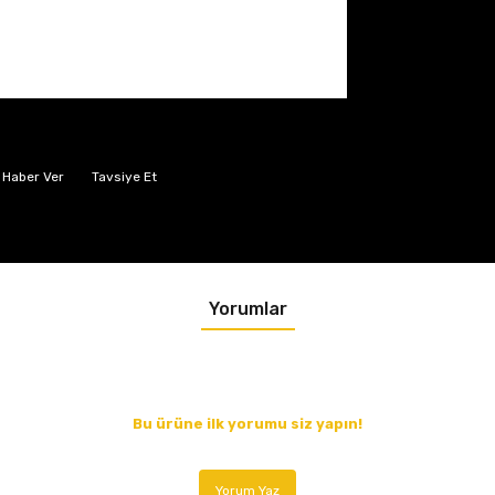
 Haber Ver
Tavsiye Et
Yorumlar
Bu ürüne ilk yorumu siz yapın!
Yorum Yaz