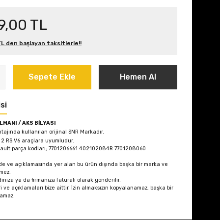
9,00 TL
L den başlayan taksitlerle!!
Sepete Ekle
Hemen Al
si
LMANI / AKS BİLYASI
tajında kullanılan orijinal SNR Markadır.
 2 RS V6
araçlara uyumludur.
nault parça kodları; 7701206661 402102084R 7701208060
de ve açıklamasında yer alan bu ürün dışında başka bir marka ve
mez.
ınıza ya da firmanıza faturalı olarak gönderilir.
i ve açıklamaları bize aittir. İzin almaksızın kopyalanamaz, başka bir
lamaz.