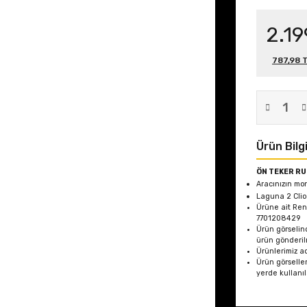
2.19
787,98 T
Ürün Bilgi
ÖN TEKER RU
Aracınızın mon
Laguna 2 Clio
Ürüne ait Re
7701208429
Ürün görselin
ürün gönderil
Ürünlerimiz ad
Ürün görseller
yerde kullanı