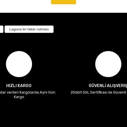
Laguna ön teker rulmanı
HIZLI KARGO
GÜVENLİ ALIŞVERİ
adar verilen Kargolarda Aynı Gün
256bit SSL Sertifikası ile Güvenl
Kargo