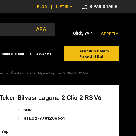
SİPARİŞ TAKİBİ
BLOG
İLETİŞİM
ARA
GİRİŞ YAP
SEPETİM
Aracının Bakım
Dacia Silecek
OTO SOKET
Paketini Bul
arı
Ön Aks Teker Bilyası Laguna 2 Clio 2 RS V6
Teker Bilyası Laguna 2 Clio 2 RS V6
SNR
RTLG2-7701206661
m Yap