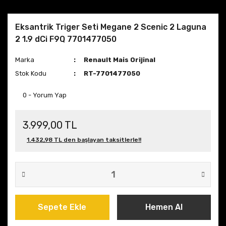
Eksantrik Triger Seti Megane 2 Scenic 2 Laguna
2 1.9 dCi F9Q 7701477050
Marka
Renault Mais Orijinal
Stok Kodu
RT-7701477050
0 - Yorum Yap
3.999,00 TL
1.432,98 TL den başlayan taksitlerle!!
Sepete Ekle
Hemen Al