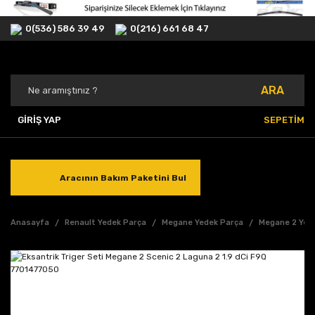
0(536) 586 39 49
0(216) 661 68 47
ARA
GİRİŞ YAP
SEPETİM
Aracının Bakım Paketini Bul
Anasayfa
Renault Yedek Parça
Megane Yedek Parça
Megane 2 Yed