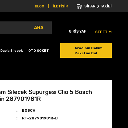
SİPARİŞ TAKİBİ
BLOG
İLETİŞİM
ARA
GİRİŞ YAP
SEPETİM
Aracının Bakım
Dacia Silecek
OTO SOKET
Paketini Bul
m Silecek Süpürgesi Clio 5 Bosch
in 287901981R
BOSCH
RT-287901981R-B