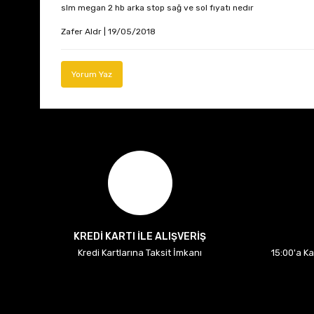
slm megan 2 hb arka stop sağ ve sol fıyatı nedır
Zafer Aldr | 19/05/2018
Yorum Yaz
KREDİ KARTI İLE ALIŞVERİŞ
Kredi Kartlarına Taksit İmkanı
15:00'a K