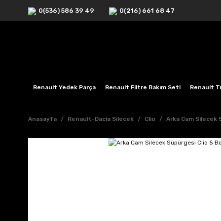
0(536) 586 39 49
0(216) 661 68 47
Renault Yedek Parça
Renault Filtre Bakım Seti
Renault Tr
Anasayfa
Renault-Dacia Silecek
Clio
Arka Cam Silecek 