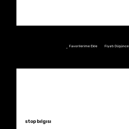
Fiyatı Düşünce
stop bılgısı