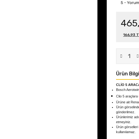
5 - Yoru
465
166,93 T
Ürün Bilgi
CLİO 5 ARAC
Bosch Aerotwin
Clio 5
araçlara
Ürüne ait Rena
Ürün görselind
gönderilmez.
Ürünlerimiz adın
etmeyiniz.
Ürün görselleri
kullanılamaz.