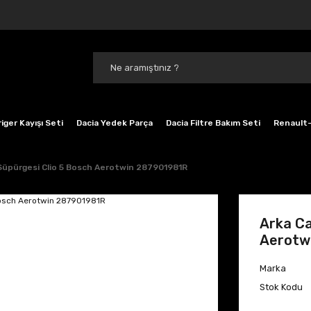
iger Kayışı Seti
Dacia Yedek Parça
Dacia Filtre Bakım Seti
Renault-
Süpürgesi Clio 5 Bosch Aerotwin 287901981R
Arka Ca
Aerotw
Marka
Stok Kodu