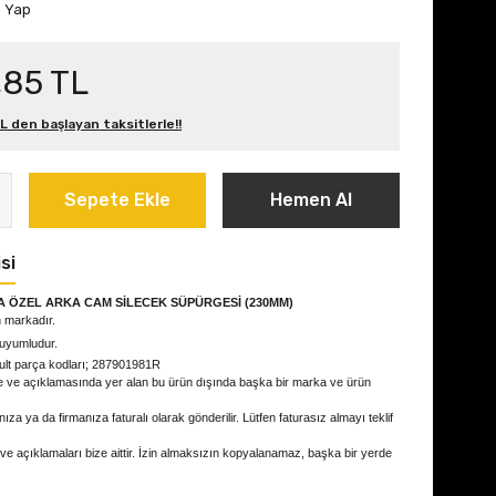
m Yap
,85 TL
L den başlayan taksitlerle!!
Sepete Ekle
Hemen Al
si
A ÖZEL ARKA CAM SİLECEK SÜPÜRGESİ (230MM)
 markadır.
 uyumludur.
ult parça kodları; 287901981R
e ve açıklamasında yer alan bu ürün dışında başka bir marka ve ürün
ıza ya da firmanıza faturalı olarak gönderilir. Lütfen faturasız almayı teklif
 ve açıklamaları bize aittir. İzin almaksızın kopyalanamaz, başka bir yerde